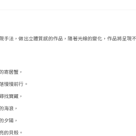
現手法，做出立體質感的作品，隨著光線的變化，作品將呈現
的寄居蟹，
落慢慢前行。
尋找寶藏，
的海浪，
的夕陽，
亮的貝殼。