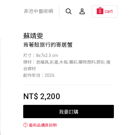
非池中藝術網
cart
0
蘇靖雯
背著殼旅行的寄居蟹
尺寸：8x7x2.5 cm
媒材：岩繪具,彩墨,木板,礦彩,礦物顏料,膠彩,複
合媒材
創作年份：2026
NT$ 2,200
我要訂購
？
藝術品購買說明