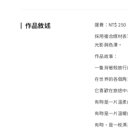
作品敘述
運費：NT$ 250
採用複合媒材表
光影與色澤。
作品故事：
一隻背著殼旅行
在世界的各個角
它喜歡在旅途中
有時是一片溫柔
有時是一片溫暖
有時，是一枚漂