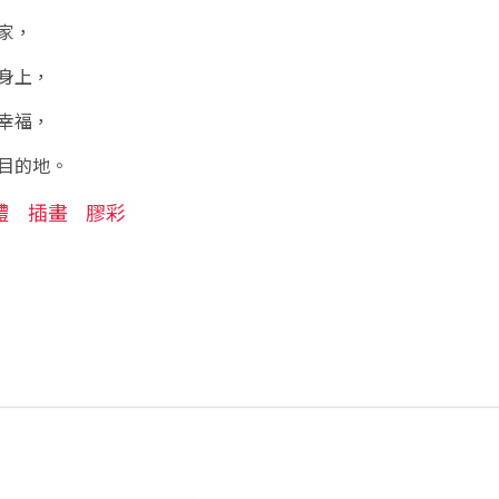
家，
身上，
幸福，
目的地。
體
插畫
膠彩