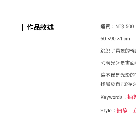
作品敘述
運費：NT$ 500
60 ×90 ×1.cm
跳脫了具象的輪
＜曙光＞是畫面
這不僅是光影的
找屬於自己的那
抽
Keywords：
抽象
Style：