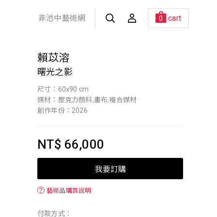
非池中藝術網
cart
0
賴苡溶
曙光之影
尺寸：60x90 cm
媒材：壓克力顏料,畫布,複合媒材
創作年份：2026
NT$ 66,000
我要訂購
？
藝術品購買說明
付款方式：