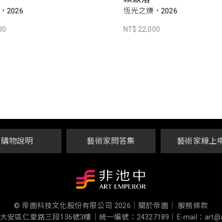
2026
恆光之爍，2026
00
NT$ 22,000
購物說明
藝術家問答集
藝術家線上
© 帝圖科技文化股份有限公司 2026
｜
關於帝圖｜
服務條款
大安區仁愛路三段136號3樓
｜
統一編號：24327189
｜
E-mail：art@a