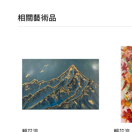
相關藝術品
賴苡溶
賴苡溶