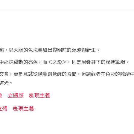
廓，以大胆的色塊疊加出黎明前的混沌與新生。
中那抹躍動的亮色，而＜之影＞，則是層疊其下的深邃筆觸。
交會，更是意識從矇矓到覺醒的瞬間，邀請觀者在色彩的隙縫
道光。
象
立體感
表現主義
立體
表現主義