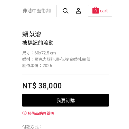
非池中藝術網
cart
0
賴苡溶
被標記的流動
尺寸：60x72.5 cm
媒材：壓克力顏料,畫布,複合媒材,金箔
創作年份：2026
NT$ 38,000
我要訂購
？
藝術品購買說明
付款方式：