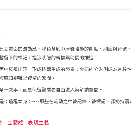
m
建立畫面的流動感，深色基底中層疊堆疊的圓點、刷痕與符號
暫留下的標記，指涉狀態的轉換與時間的推進。
面中反覆出現，形成持續生成的節奏；金箔的介入則成為片段
被感知卻難以停留的瞬間。
單一敘事，而是保留觀看者自由進入與解讀空間。
是＜過程本身＞----那些在流動之中被記錄、被標記，卻扔持續
象
立體感
表現主義