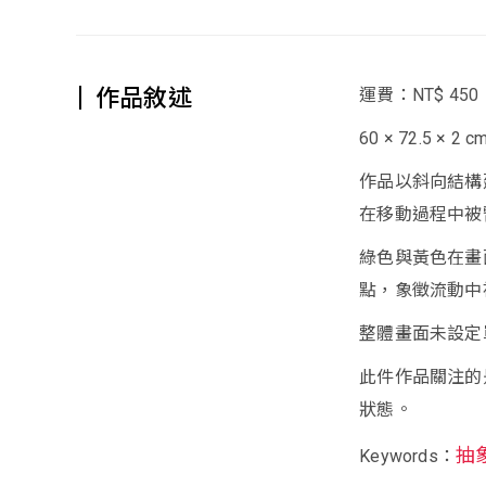
作品敘述
運費：NT$ 450
60 × 72.5 × 2 c
作品以斜向結構
在移動過程中被
綠色與黃色在畫
點，象徵流動中
整體畫面未設定
此件作品關注的
狀態。
抽
Keywords：