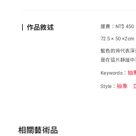
作品敘述
運費：NT$ 450
72.5 × 50 ×2cm
藍色的背代表深
是在這片靜謐中
抽
Keywords：
抽象
Style：
相關藝術品