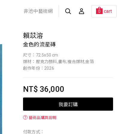
非池中藝術網
cart
0
賴苡溶
金色的流星磚
尺寸：72.5x50 cm
媒材：壓克力顏料,畫布,複合媒材,金箔
創作年份：2026
NT$ 36,000
我要訂購
？
藝術品購買說明
付款方式：