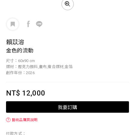
賴苡溶
金色的流動
尺寸：60x90 cm
媒材：壓克力顏料,畫布,複合媒材,金箔
創作年份：2026
NT$ 12,000
我要訂購
？
藝術品購買說明
付款方式：