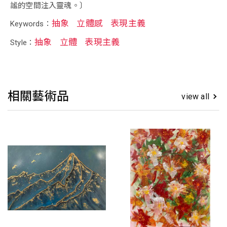
謐的空間注入靈魂。〕
抽象
立體感
表現主義
Keywords：
抽象
立體
表現主義
Style：
相關藝術品
view all