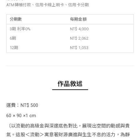
ATM轉帳付款、信用卡線上刷卡、信用卡分期
分期數
每期金額
3期 利率0%
NT$ 4,000
6期
NT$ 2,062
12期
NT$ 1,053
作品敘述
運費：NT$ 500
60 × 90 ×1 cm
〔以流動的高級金與深邃底色對比，展現出空間的動感與貴
氣。這股＜流動＞寓意著財源廣進與生生不息的活力，為靜