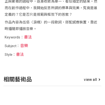
正與累積的過程中，逐漸收斂為單一、看似穩定的結果。然
而在創作過程中，我開始反思所謂的標準與完美，究竟是誰
定義的？它是否只是規範與框架下的答案？
作品內容為伍佰〈淚橋〉的一段歌詞，搭配感應裝置，靠近
時播隨即播放音樂。
書法
Keywords：
音樂
Subject：
書法
Style：
相關藝術品
view all