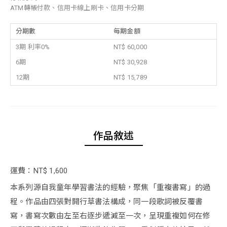
ATM轉帳付款、信用卡線上刷卡、信用卡分期
分期數
每期金額
3期 利率0%
NT$ 60,000
6期
NT$ 30,928
12期
NT$ 15,789
作品敘述
運費：NT$ 1,600
本系列源自我童年學習書法的經驗，聚焦「重複書寫」的過
程。作品由四張對開行草書法構成，同一段歌詞被反覆書
寫，書寫次數由左至右逐步遞減至一次，呈現重複如何在修