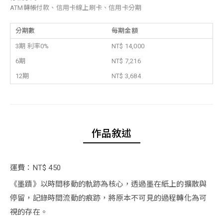
ATM轉帳付款、信用卡線上刷卡、信用卡分期
分期數
每期金額
3期 利率0%
NT$ 14,000
6期
NT$ 7,216
12期
NT$ 3,684
作品敘述
運費：NT$ 450
《墨蹟》以時間移動的軌跡為核心，透過墨在紙上的擴散與
停留，記錄時間流動的痕跡，將原本不可見的過程轉化為可
視的存在。