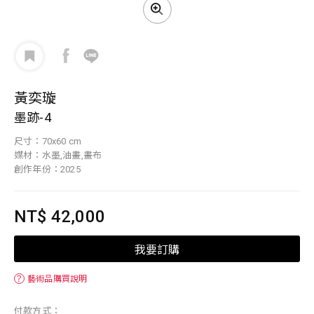
黃奕璇
墨跡-4
尺寸：70x60 cm
媒材：水墨,油畫,畫布
創作年份：2025
NT$ 42,000
我要訂購
？
藝術品購買說明
付款方式：