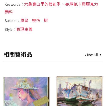
六龜寶山里的櫻花季、4K厚紙卡與壓克力
Keywords：
顏料
風景
櫻花
樹
Subject：
表現主義
Style：
相關藝術品
view all