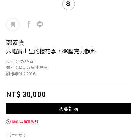
鄭素雲
六龜寶山里的櫻花季，4K壓克力顏料
尺寸：47x39 cm
媒材：壓克力顏料,無框
創作年份：2026
NT$ 30,000
我要訂購
？
藝術品購買說明
付款方式：