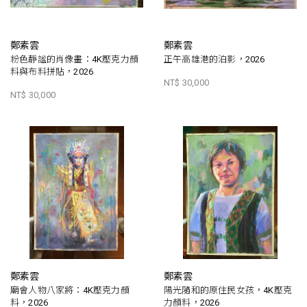
鄭素雲
鄭素雲
粉色靜謐的肖像畫：4K壓克力顏
正午高雄港的泊影，2026
料與布料拼貼，2026
NT$ 30,000
NT$ 30,000
鄭素雲
鄭素雲
廟會人物八家將：4K壓克力顏
陽光隨和的原住民女孩，4K壓克
料，2026
力顏料，2026