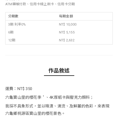
ATM轉帳付款、信用卡線上刷卡、信用卡分期
分期數
每期金額
3期 利率0%
NT$ 10,000
6期
NT$ 5,155
12期
NT$ 2,632
作品敘述
運費：NT$ 350
六龜寶山里的櫻花季＇、4K厚紙卡與壓克力顏料；
我採不具象形式，並以噴漬、滴流、及鮮麗的色彩，來表現
六龜鄉桃源區寶山里的櫻花景色。