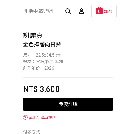
非池中藝術網
cart
0
謝麗真
金色捧著向日葵
尺寸：22.5x34.5 cm
媒材：宣紙,彩墨,無框
創作年份：2026
NT$ 3,600
我要訂購
？
藝術品購買說明
付款方式：