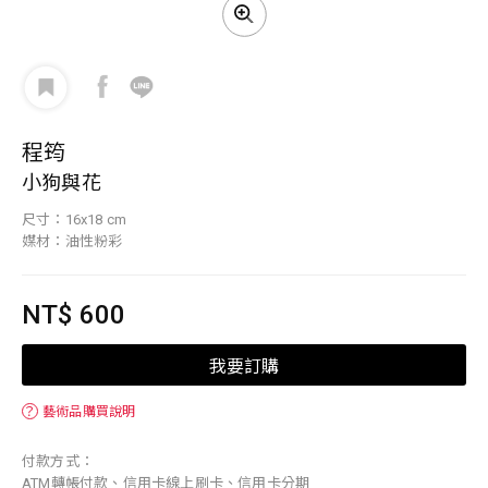
程筠
小狗與花
尺寸：16x18 cm
媒材：油性粉彩
NT$ 600
我要訂購
？
藝術品購買說明
付款方式：
ATM轉帳付款、信用卡線上刷卡、信用卡分期