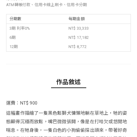
ATM轉帳付款、信用卡線上刷卡、信用卡分期
分期數
每期金額
3期 利率0%
NT$ 33,333
6期
NT$ 17,182
12期
NT$ 8,772
作品敘述
運費：NT$ 900
這幅畫作描繪了一隻黑色鬆獅犬慵懶地躺在草地上，牠的姿
態顯得沉穩而放鬆，嘴巴微微張開，像是在打哈欠或悠閒地
喘息。在牠身後，一隻白色的小狗偷偷探出頭來，帶著好奇