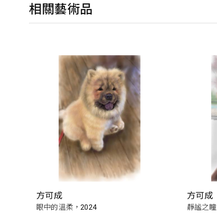
相關藝術品
方可成
方可成
眼中的溫柔，2024
靜謐之瞳，