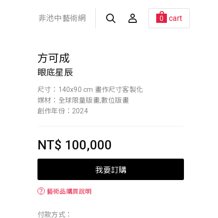
非池中藝術網
cart
0
方可成
眼底星辰
尺寸：140x90 cm 畫作尺寸客製化
媒材：全球限量版畫,數位版畫
創作年份：2024
NT$ 100,000
我要訂購
？
藝術品購買說明
付款方式：