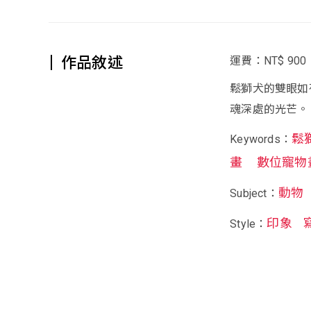
作品敘述
運費：NT$ 900
鬆獅犬的雙眼如
魂深處的光芒。
鬆
Keywords：
畫
數位寵物
動物
Subject：
印象
Style：