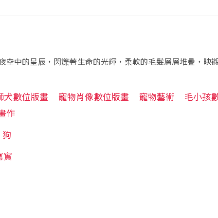
夜空中的星辰，閃爍著生命的光輝，柔軟的毛髮層層堆疊，映
獅犬數位版畫
寵物肖像數位版畫
寵物藝術
毛小孩
畫作
狗
寫實