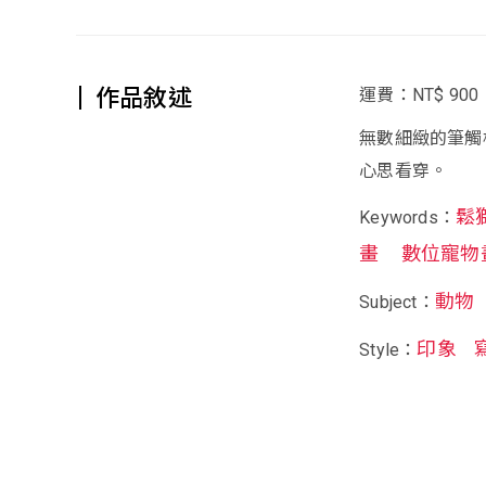
作品敘述
運費：NT$ 900
無數細緻的筆觸
心思看穿。
鬆
Keywords：
畫
數位寵物
動物
Subject：
印象
Style：