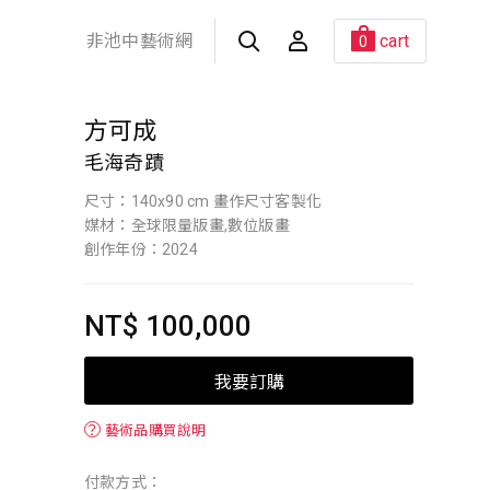
非池中藝術網
cart
0
方可成
毛海奇蹟
尺寸：140x90 cm 畫作尺寸客製化
媒材：全球限量版畫,數位版畫
創作年份：2024
NT$ 100,000
我要訂購
？
藝術品購買說明
付款方式：