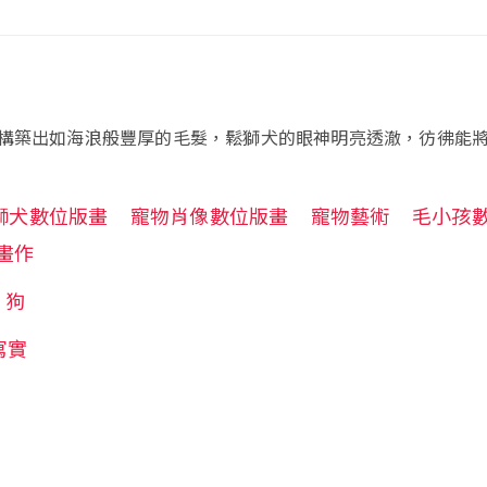
構築出如海浪般豐厚的毛髮，鬆獅犬的眼神明亮透澈，彷彿能
獅犬數位版畫
寵物肖像數位版畫
寵物藝術
毛小孩
畫作
狗
寫實