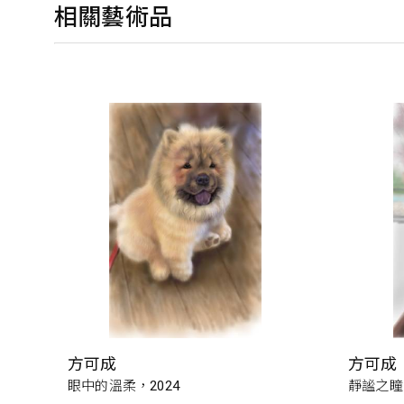
相關藝術品
方可成
方可成
眼中的溫柔，2024
靜謐之瞳，