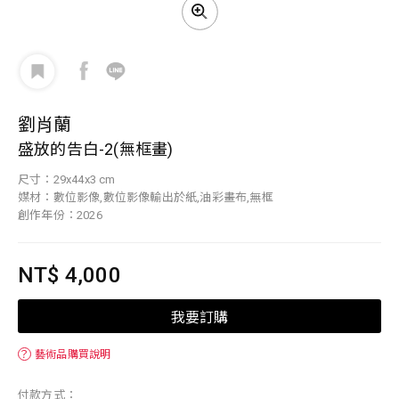
劉肖蘭
盛放的告白-2(無框畫)
尺寸：29x44x3 cm
媒材：數位影像,數位影像輸出於紙,油彩畫布,無框
創作年份：2026
NT$ 4,000
我要訂購
？
藝術品購買說明
付款方式：