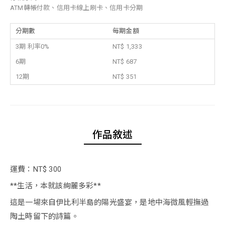
ATM轉帳付款、信用卡線上刷卡、信用卡分期
分期數
每期金額
3期 利率0%
NT$ 1,333
6期
NT$ 687
12期
NT$ 351
作品敘述
運費：NT$ 300
**生活，本就該絢麗多彩**
這是一場來自伊比利半島的陽光盛宴，是地中海微風輕撫過
陶土時留下的詩篇。