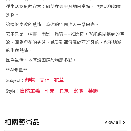
種生活態度的宣言：即使在最平凡的日常裡，也要活得絢爛
多彩。
讓這份南歐的熱情，為你的空間注入一缕陽光。
它不只是一幅畫，而是一扇窗——推開它，就能聽見遠處的海
浪，聞到橙花的芬芳，感受到那份屬於西班牙的、永不熄滅
的生命熱情。
因為生活，本就該如這般絢麗多彩。
**AI修圖**
靜物
文化
花草
Subject：
自然主義
印象
具象
寫實
裝飾
Style：
相關藝術品
view all