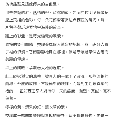
彷彿能聽見遠處傳來的吉他聲，
那些鮮豔的紅、熱情的橙、深邃的藍，如同弗拉明戈舞者裙
擺上飛揚的色彩。每一朵花都帶著安达卢西亚的陽光，每一
片葉子都訴說著地中海畔的故事。
牆上的彩盤，是時光編織的浪漫。
繁複的幾何圖騰，交織著摩爾人遺留的記憶，與西班牙人骨
子裡的浪漫。它們靜靜地掛在那裡，像是守護著某個古老而
美麗的傳說。
桌上的陶罐，承載著大地的溫度。
紅土經過烈火的洗禮，被匠人的手賦予了靈魂。那些流暢的
曲線、華麗的紋飾，不是簡單的裝飾，而是對生活最真摯的
禮讚——正如西班牙人對待每一天的態度：熱烈、真誠、毫不
保留。
檸檬的黃、漿果的紅、薰衣草的紫，
交織成一幅關於豐饒與喜悅的畫卷。這不僅是靜物，更是一