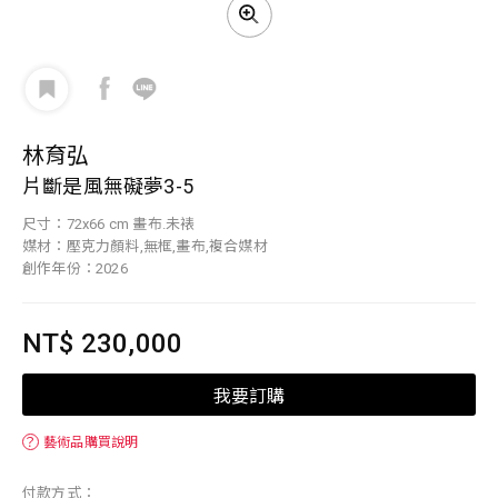
林育弘
片斷是風無礙夢3-5
尺寸：72x66 cm 畫布.未裱
媒材：壓克力顏料,無框,畫布,複合媒材
創作年份：2026
NT$ 230,000
我要訂購
？
藝術品購買說明
付款方式：