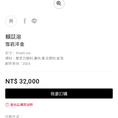
賴苡溶
雪岩淬金
尺寸：91x65 cm
媒材：壓克力顏料,畫布,複合媒材,金箔
創作年份：2026
NT$ 32,000
我要訂購
？
藝術品購買說明
付款方式：