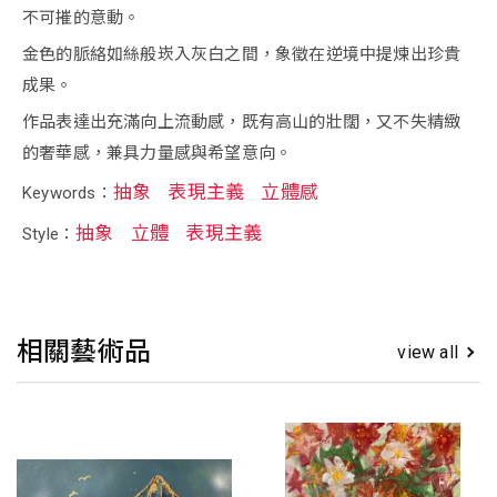
不可摧的意動。
金色的脈絡如絲般崁入灰白之間，象徵在逆境中提煉出珍貴
成果。
作品表達出充滿向上流動感，既有高山的壯闊，又不失精緻
的奢華感，兼具力量感與希望意向。
抽象
表現主義
立體感
Keywords：
抽象
立體
表現主義
Style：
相關藝術品
view all