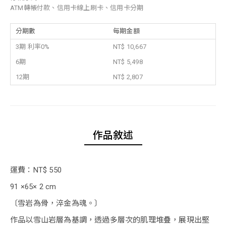
ATM轉帳付款、信用卡線上刷卡、信用卡分期
分期數
每期金額
3期 利率0%
NT$ 10,667
6期
NT$ 5,498
12期
NT$ 2,807
作品敘述
運費：NT$ 550
91 ×65× 2 cm
〔雪岩為骨，淬金為魂。〕
作品以雪山岩層為基調，透過多層次的肌理堆疊，展現出堅