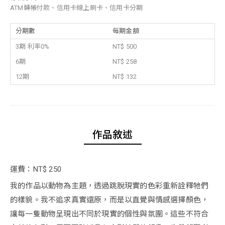
ATM轉帳付款、信用卡線上刷卡、信用卡分期
分期數
每期金額
3期 利率0%
NT$ 500
6期
NT$ 258
12期
NT$ 132
作品敘述
運費：NT$ 250
我的作品以動物為主題，透過跳脫現實的色彩重新詮釋牠們
的樣貌。我不追求真實還原，而是以直覺與情感選擇顏色，
讓每一隻動物呈現出不同於現實的個性與氛圍。這些不符合