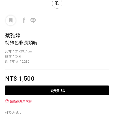
蔡雅婷
特殊色彩長頸鹿
尺寸：21x29.7 cm
媒材：水彩
創作年份：2026
NT$ 1,500
我要訂購
？
藝術品購買說明
付款方式：