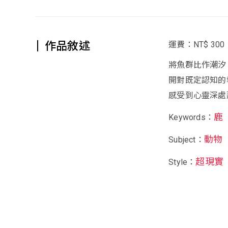
作品敘述
運費：NT$ 300
將魚群比作潮汐
開對既定認知的
感受到心靈深處
鹿
Keywords：
動物
Subject：
超現實
Style：