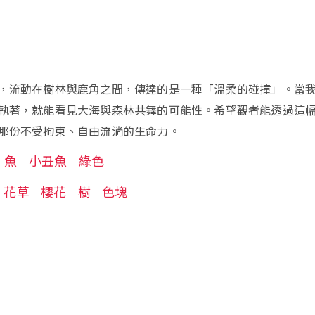
，流動在樹林與鹿角之間，傳達的是一種「溫柔的碰撞」。當
執著，就能看見大海與森林共舞的可能性。希望觀者能透過這
那份不受拘束、自由流淌的生命力。
魚
小丑魚
綠色
花草
櫻花
樹
色塊