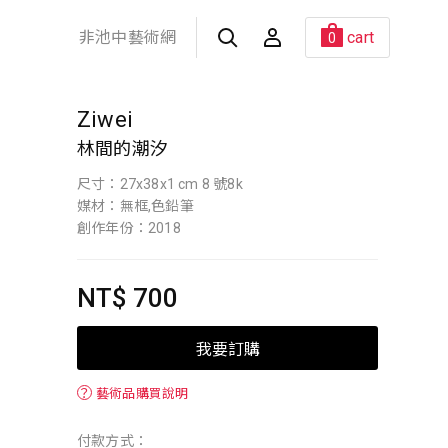
非池中藝術網
cart
0
Ziwei
林間的潮汐
尺寸：27x38x1 cm 8 號8k
媒材：無框,色鉛筆
創作年份：2018
NT$ 700
我要訂購
？
藝術品購買說明
付款方式：