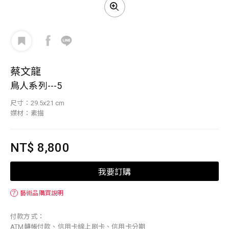
蔡文龍
鳥人系列---5
尺寸：29.5x21 cm
媒材：素描
NT$ 8,800
我要訂購
？
藝術品購買說明
付款方式：
ATM轉帳付款、信用卡線上刷卡、信用卡分期