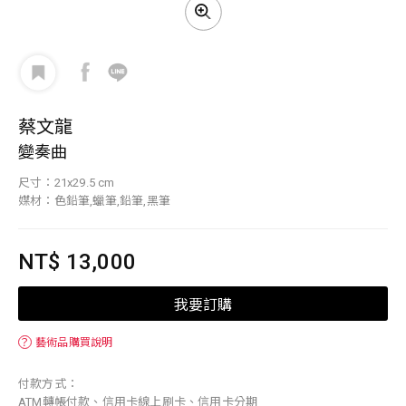
蔡文龍
變奏曲
尺寸：21x29.5 cm
媒材：色鉛筆,蠟筆,鉛筆,黑筆
NT$ 13,000
我要訂購
？
藝術品購買說明
付款方式：
ATM轉帳付款、信用卡線上刷卡、信用卡分期