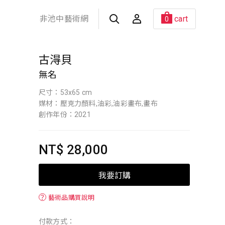
非池中藝術網
cart
0
古淂貝
無名
尺寸：53x65 cm
媒材：壓克力顏料,油彩,油彩畫布,畫布
創作年份：2021
NT$ 28,000
我要訂購
？
藝術品購買說明
付款方式：