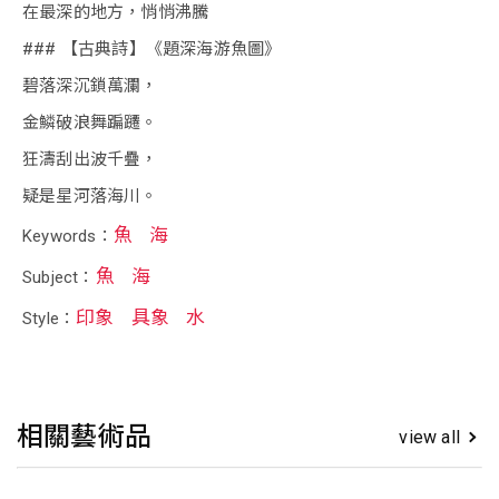
在最深的地方，悄悄沸騰
### 【古典詩】《題深海游魚圖》
碧落深沉鎖萬瀾，
金鱗破浪舞蹁躚。
狂濤刮出波千疊，
疑是星河落海川。
魚
海
Keywords：
魚
海
Subject：
印象
具象
水
Style：
相關藝術品
view all