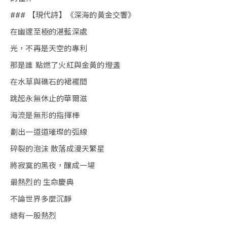
### 【現代詩】《深海的黃金交響》
在幽邃至極的湛藍深處
光，不再是天空的專利
那是誰 點燃了火紅與金黃的燈盞
在水草與礁石的裙襬間
跳起永無休止的華爾滋
海流是無形的指揮棒
劃出一道道璀璨的弧線
碎裂的泡沫 散落成漫天繁星
將寂寞的黑夜，釀成一場
最熱烈的 生命慶典
不論世界多麼沉靜
總有一股熱烈