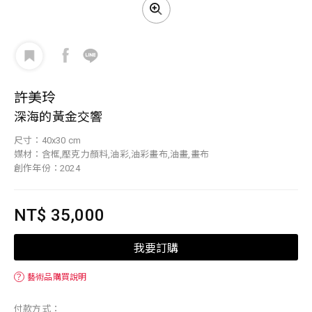
許美玲
深海的黃金交響
尺寸：40x30 cm
媒材：含框,壓克力顏料,油彩,油彩畫布,油畫,畫布
創作年份：2024
NT$ 35,000
我要訂購
？
藝術品購買說明
付款方式：