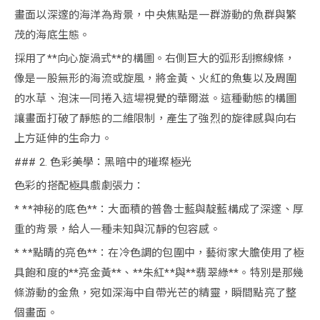
畫面以深邃的海洋為背景，中央焦點是一群游動的魚群與繁
茂的海底生態。
採用了**向心旋渦式**的構圖。右側巨大的弧形刮擦線條，
像是一股無形的海流或旋風，將金黃、火紅的魚隻以及周圍
的水草、泡沫一同捲入這場視覺的華爾滋。這種動態的構圖
讓畫面打破了靜態的二維限制，產生了強烈的旋律感與向右
上方延伸的生命力。
### 2. 色彩美學：黑暗中的璀璨極光
色彩的搭配極具戲劇張力：
* **神秘的底色**：大面積的普魯士藍與靛藍構成了深邃、厚
重的背景，給人一種未知與沉靜的包容感。
* **點睛的亮色**：在冷色調的包圍中，藝術家大膽使用了極
具飽和度的**亮金黃**、**朱紅**與**翡翠綠**。特別是那幾
條游動的金魚，宛如深海中自帶光芒的精靈，瞬間點亮了整
個畫面。