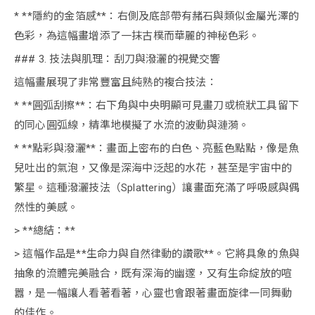
* **隱約的金箔感**：右側及底部帶有赭石與類似金屬光澤的
色彩，為這幅畫增添了一抹古樸而華麗的神秘色彩。
### 3. 技法與肌理：刮刀與潑灑的視覺交響
這幅畫展現了非常豐富且純熟的複合技法：
* **圓弧刮擦**：右下角與中央明顯可見畫刀或梳狀工具留下
的同心圓弧線，精準地模擬了水流的波動與漣漪。
* **點彩與潑灑**：畫面上密布的白色、亮藍色點點，像是魚
兒吐出的氣泡，又像是深海中泛起的水花，甚至是宇宙中的
繁星。這種潑灑技法（Splattering）讓畫面充滿了呼吸感與偶
然性的美感。
> **總結：**
> 這幅作品是**生命力與自然律動的讚歌**。它將具象的魚與
抽象的流體完美融合，既有深海的幽邃，又有生命綻放的喧
囂，是一幅讓人看著看著，心靈也會跟著畫面旋律一同舞動
的佳作。