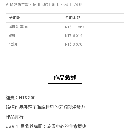
ATM轉帳付款、信用卡線上刷卡、信用卡分期
分期數
每期金額
3期 利率0%
NT$ 11,667
6期
NT$ 6,014
12期
NT$ 3,070
作品敘述
運費：NT$ 300
這幅作品展現了海底世界的斑斕與爆發力
作品賞析
### 1. 意象與構圖：旋渦中心的生命慶典