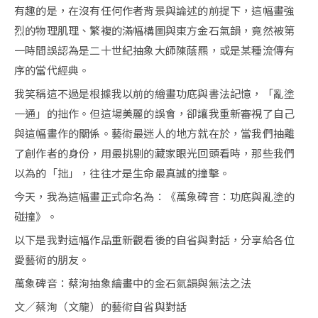
有趣的是，在沒有任何作者背景與論述的前提下，這幅畫強
烈的物理肌理、繁複的滿幅構圖與東方金石氣韻，竟然被第
一時間誤認為是二十世紀抽象大師陳蔭羆，或是某種流傳有
序的當代經典。
我笑稱這不過是根據我以前的繪畫功底與書法記憶，「亂塗
一通」的拙作。但這場美麗的誤會，卻讓我重新審視了自己
與這幅畫作的關係。藝術最迷人的地方就在於，當我們抽離
了創作者的身份，用最挑剔的藏家眼光回頭看時，那些我們
以為的「拙」，往往才是生命最真誠的撞擊。
今天，我為這幅畫正式命名為：《萬象碑音：功底與亂塗的
碰撞》。
以下是我對這幅作品重新觀看後的自省與對話，分享給各位
愛藝術的朋友。
萬象碑音：蔡洵抽象繪畫中的金石氣韻與無法之法
文／蔡洵（文龍）的藝術自省與對話