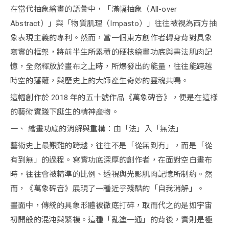
在當代抽象繪畫的語彙中，「滿幅抽象（All-over
Abstract）」與「物質肌理（Impasto）」往往被視為西方抽
象表現主義的專利。然而，當一個東方創作者轉身背對具象
寫實的框架，將前半生所累積的硬核繪畫功底與書法肌肉記
憶，全然釋放於畫布之上時，所爆發出的能量，往往能跨越
時空的藩籬，與歷史上的大師產生奇妙的靈魂共鳴。
這幅創作於 2018 年的五十號作品《萬象碑音》，便是在這樣
的藝術實踐下誕生的精神產物。
一、 繪畫功底的消解與重構：由「法」入「無法」
藝術史上最艱難的跨越，往往不是「從無到有」，而是「從
有到無」的過程。寫實功底深厚的創作者，在面對空白畫布
時，往往會被精準的比例、透視與光影肌肉記憶所制約。然
而，《萬象碑音》展現了一種近乎殘酷的「自我消解」。
畫面中，傳統的具象形體被徹底打碎，取而代之的是如宇宙
初開般的混沌與繁複。這種「亂塗一通」的背後，實則是極