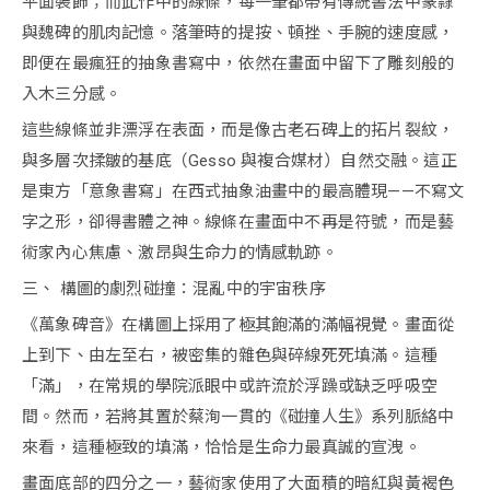
平面裝飾；而此作中的線條，每一筆都帶有傳統書法中篆隸
與魏碑的肌肉記憶。落筆時的提按、頓挫、手腕的速度感，
即便在最瘋狂的抽象書寫中，依然在畫面中留下了雕刻般的
入木三分感。
這些線條並非漂浮在表面，而是像古老石碑上的拓片裂紋，
與多層次揉皺的基底（Gesso 與複合媒材）自然交融。這正
是東方「意象書寫」在西式抽象油畫中的最高體現——不寫文
字之形，卻得書體之神。線條在畫面中不再是符號，而是藝
術家內心焦慮、激昂與生命力的情感軌跡。
三、 構圖的劇烈碰撞：混亂中的宇宙秩序
《萬象碑音》在構圖上採用了極其飽滿的滿幅視覺。畫面從
上到下、由左至右，被密集的雜色與碎線死死填滿。這種
「滿」，在常規的學院派眼中或許流於浮躁或缺乏呼吸空
間。然而，若將其置於蔡洵一貫的《碰撞人生》系列脈絡中
來看，這種極致的填滿，恰恰是生命力最真誠的宣洩。
畫面底部的四分之一，藝術家使用了大面積的暗紅與黃褐色