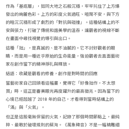
作為「基底層」，如同大地之石般沉穩，牢牢托住了上方爆
發出的絢麗色彩。上方的彩度火氣過旺、喧鬧不安，與下方
的暗沉沉穩形成了劇烈的「對抗與碰撞」。這種結構上的不
安與張力，打破了傳統和諧美學的溫吞，讓觀者的視線不斷
在畫面中尋找視覺的導引與出口。
這種「拙」，是真誠的、是不油膩的。它不討好觀者的眼
睛，而是用一種近乎原始的生命能量，強迫觀者去直面藝術
家在創作當下的精神掙扎與釋放。
結語：收藏是觀看的修養，創作是對時間的回應
當藝術家自己回頭看這幅畫，覺得它「好像拙作，不太想
買」時，這正是審美眼光再度躍升的最高徵兆。因為當下的
心境已經超越了 2018 年的自己，才看得到當時結構上的
「滿」與「火氣」。
但正是這股毫無保留的火氣，記錄了那個時間節點上，最純
粹、最敢於破壞規則的蔡洵。《萬象碑音》不是一幅精雕細