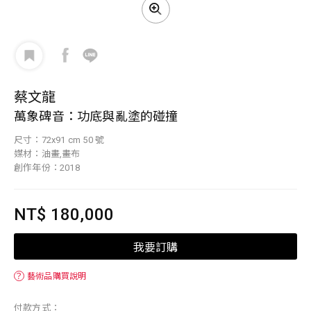
蔡文龍
萬象碑音：功底與亂塗的碰撞
尺寸：72x91 cm 50 號
媒材：油畫,畫布
創作年份：2018
NT$ 180,000
我要訂購
？
藝術品購買說明
付款方式：