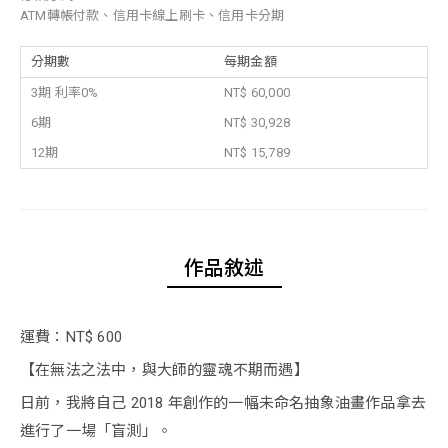
ATM轉帳付款、信用卡線上刷卡、信用卡分期
分期數
每期金額
3期 利率0%
NT$ 60,000
6期
NT$ 30,928
12期
NT$ 15,789
作品敘述
運費：NT$ 600
【在無法之法中，與大師的靈魂不期而遇】
日前，我將自己 2018 年創作的一幅未命名抽象油畫作品拿去
進行了一場「盲測」。