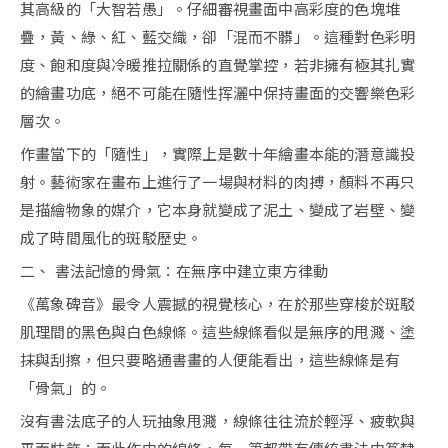
其高級的「大智若愚」。仔細審視畫面中高彩度的色塊堆
疊，黃、綠、紅、藍交織，卻「混而不髒」。這種對色彩明
度、飽和度與冷暖推拉關係的直覺掌控，若非擁有極其扎實
的繪畫功底，絕不可能在隨性挥灑中保持畫面的交響樂色彩
層次。
作畫當下的「隨性」，實際上是數十年繪畫本能的潛意識投
射。藝術家在畫布上進行了一場與材料的肉搏，顏料不再只
是描繪物象的媒介，它本身就變成了泥土、變成了岩壁、變
成了時間風化的斑駁歷史。
二、 書法記憶的骨氣：在無序中建立東方律動
《萬象碑音》最令人震撼的視覺核心，在於那些穿梭於斑駁
肌理間的黑色與白色線條。這些線條看似是無序的甩濺、塗
抹與刮擦，但只要略通書畫的人便能看出，這些線條是有
「骨氣」的。
沒有書法底子的人玩抽象甩濺，線條往往流於輕浮、疲軟與