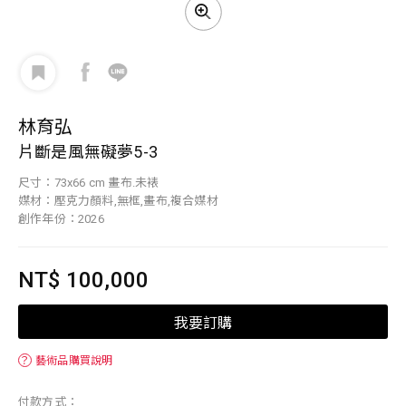
林育弘
片斷是風無礙夢5-3
尺寸：73x66 cm 畫布.未裱
媒材：壓克力顏料,無框,畫布,複合媒材
創作年份：2026
NT$ 100,000
我要訂購
？
藝術品購買說明
付款方式：