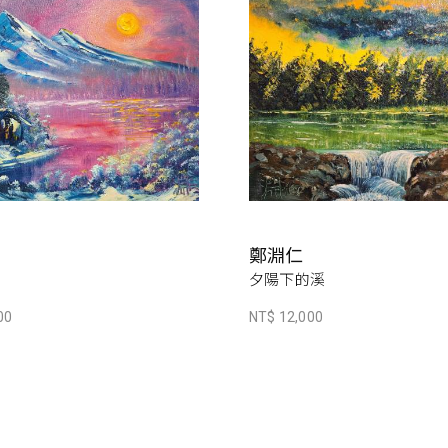
鄭淵仁
夕陽下的溪
00
NT$ 12,000