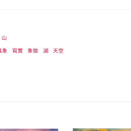
山
具象
寫實
象徵
湖
天空