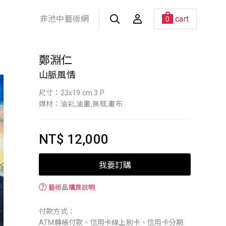
非池中藝術網
cart
0
鄭淵仁
山脈風情
尺寸：23x19 cm 3 P
媒材：油彩,油畫,無框,畫布
NT$ 12,000
我要訂購
？
藝術品購買說明
付款方式：
ATM轉帳付款、信用卡線上刷卡、信用卡分期