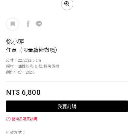
徐小萍
任意（限量藝術微噴）
尺寸：22.5x32.5 cm
媒材：油性粉彩,無框,藝術微噴
創作年份：2026
NT$ 6,800
我要訂購
？
藝術品購買說明
付款方式：