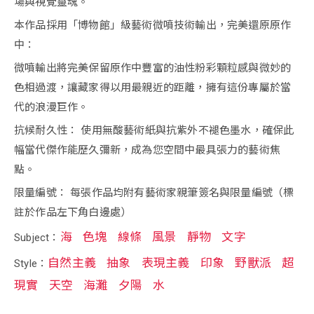
場與視覺靈魂。
本作品採用「博物館」級藝術微噴技術輸出，完美還原原作
中：
微噴輸出將完美保留原作中豐富的油性粉彩顆粒感與微妙的
色相過渡，讓藏家得以用最親近的距離，擁有這份專屬於當
代的浪漫巨作。
抗候耐久性： 使用無酸藝術紙與抗紫外不褪色墨水，確保此
幅當代傑作能歷久彌新，成為您空間中最具張力的藝術焦
點。
限量編號： 每張作品均附有藝術家親筆簽名與限量編號（標
註於作品左下角白邊處）
海
色塊
線條
風景
靜物
文字
Subject：
自然主義
抽象
表現主義
印象
野獸派
超
Style：
現實
天空
海灘
夕陽
水