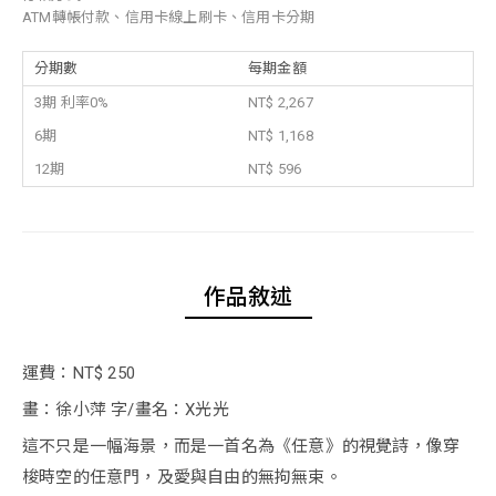
ATM轉帳付款、信用卡線上刷卡、信用卡分期
分期數
每期金額
3期 利率0%
NT$ 2,267
6期
NT$ 1,168
12期
NT$ 596
作品敘述
運費：NT$ 250
畫：徐小萍 字/畫名：X光光
這不只是一幅海景，而是一首名為《任意》的視覺詩，像穿
梭時空的任意門，及愛與自由的無拘無束。