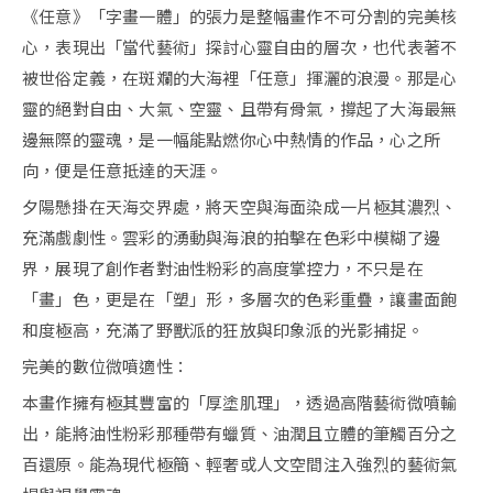
《任意》「字畫一體」的張力是整幅畫作不可分割的完美核
心，表現出「當代藝術」探討心靈自由的層次，也代表著不
被世俗定義，在斑斕的大海裡「任意」揮灑的浪漫。那是心
靈的絕對自由、大氣、空靈、且帶有骨氣，撐起了大海最無
邊無際的靈魂，是一幅能點燃你心中熱情的作品，心之所
向，便是任意抵達的天涯。
夕陽懸掛在天海交界處，將天空與海面染成一片極其濃烈、
充滿戲劇性。雲彩的湧動與海浪的拍擊在色彩中模糊了邊
界，展現了創作者對油性粉彩的高度掌控力，不只是在
「畫」色，更是在「塑」形，多層次的色彩重疊，讓畫面飽
和度極高，充滿了野獸派的狂放與印象派的光影捕捉。
完美的數位微噴適性：
本畫作擁有極其豐富的「厚塗肌理」，透過高階藝術微噴輸
出，能將油性粉彩那種帶有蠟質、油潤且立體的筆觸百分之
百還原。能為現代極簡、輕奢或人文空間注入強烈的藝術氣