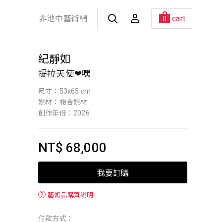
非池中藝術網
cart
0
紀靜如
提拉天使❤嘿
尺寸：53x65 cm
媒材：複合媒材
創作年份：2026
NT$ 68,000
我要訂購
？
藝術品購買說明
付款方式：