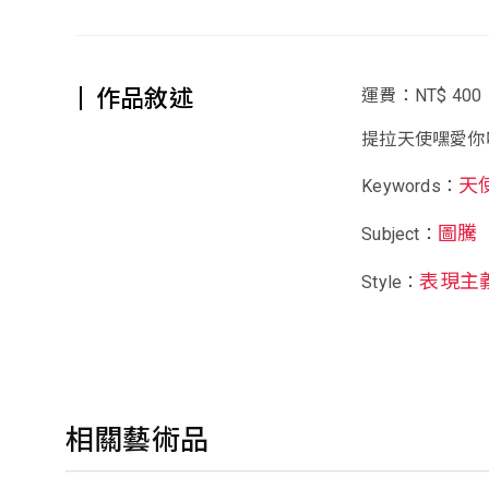
作品敘述
運費：NT$ 400
提拉天使嘿愛你
天
Keywords：
圖騰
Subject：
表現主
Style：
相關藝術品