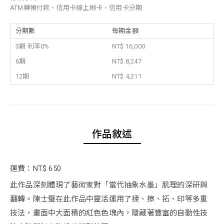
ATM轉帳付款、信用卡線上刷卡、信用卡分期
分期數
每期金額
3期 利率0%
NT$ 16,000
6期
NT$ 8,247
12期
NT$ 4,211
作品敘述
運費：NT$ 650
此作品深刻體現了藝術家對「當代抽象水墨」肌理的深研與
翻轉。陳士璧在此作品中靈活運用了揉、擦、拓、印等多重
技法，畫面中大面積的紅色色塊內，隱藏著豐富的自動性技