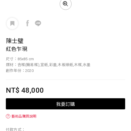
陳士璧
紅色乍現
尺寸：85x85 cm
媒材：含框(簡易框),宣紙,彩墨,木板裱紙,木框,水墨
創作年份：2020
NT$ 48,000
我要訂購
？
藝術品購買說明
付款方式：