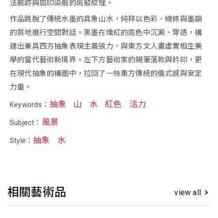
法痕跡與如印染般的斑駁紋理。
作品跳脫了傳統水墨的具象山水，純粹以色彩、線條與墨韻
的質地進行空間對話。黑墨在熾紅的底色中沉澱、穿透，構
建出兼具西方抽象表現主義張力、與東方文人畫虛實相生美
學的當代藝術新境界。左下方藝術家的親筆落款與鈐印，更
在現代抽象的構圖中，拉回了一絲東方傳統的儀式感與安定
力量。
抽象
山
水
紅色
活力
Keywords：
風景
Subject：
抽象
水
Style：
相關藝術品
view all