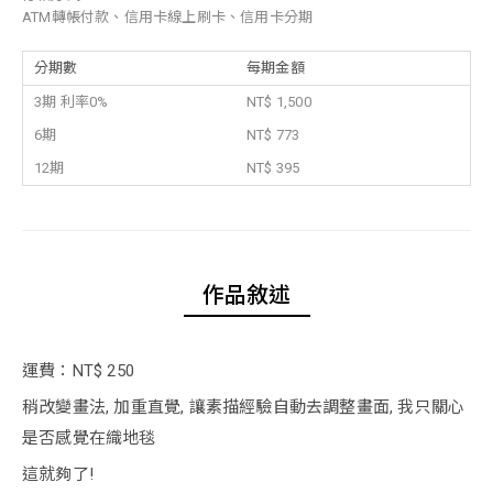
ATM轉帳付款、信用卡線上刷卡、信用卡分期
分期數
每期金額
3期 利率0%
NT$ 1,500
6期
NT$ 773
12期
NT$ 395
作品敘述
運費：NT$ 250
稍改變畫法, 加重直覺, 讓素描經驗自動去調整畫面, 我只關心
是否感覺在織地毯
這就夠了!