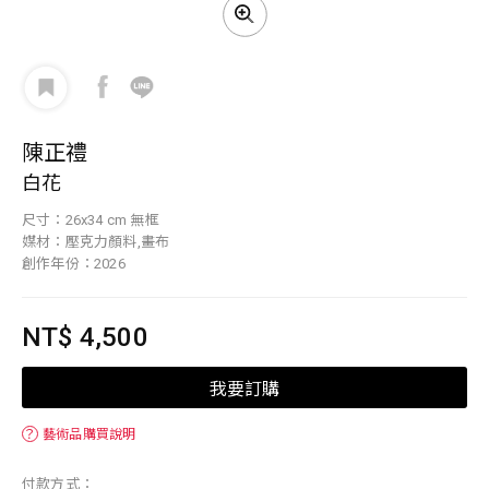
陳正禮
白花
尺寸：26x34 cm 無框
媒材：壓克力顏料,畫布
創作年份：2026
NT$ 4,500
我要訂購
？
藝術品購買說明
付款方式：