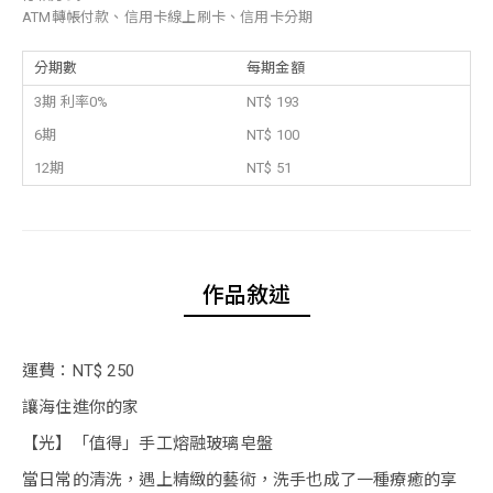
ATM轉帳付款、信用卡線上刷卡、信用卡分期
分期數
每期金額
3期 利率0%
NT$ 193
6期
NT$ 100
12期
NT$ 51
作品敘述
運費：NT$ 250
讓海住進你的家
【光】「值得」手工熔融玻璃皂盤
當日常的清洗，遇上精緻的藝術，洗手也成了一種療癒的享