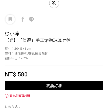
徐小萍
【光】「值得」手工熔融玻璃皂盤
尺寸：20x13x1 cm
媒材：油性粉彩,玻璃,複合媒材
創作年份：2026
NT$ 580
我要訂購
？
藝術品購買說明
付款方式：