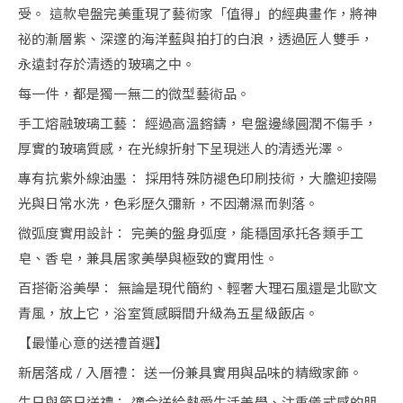
受。 這款皂盤完美重現了藝術家「值得」的經典畫作，將神
祕的漸層紫、深邃的海洋藍與拍打的白浪，透過匠人雙手，
永遠封存於清透的玻璃之中。
每一件，都是獨一無二的微型藝術品。
手工熔融玻璃工藝： 經過高溫鎔鑄，皂盤邊緣圓潤不傷手，
厚實的玻璃質感，在光線折射下呈現迷人的清透光澤。
專有抗紫外線油墨： 採用特殊防褪色印刷技術，大膽迎接陽
光與日常水洗，色彩歷久彌新，不因潮濕而剝落。
微弧度實用設計： 完美的盤身弧度，能穩固承托各類手工
皂、香皂，兼具居家美學與極致的實用性。
百搭衛浴美學： 無論是現代簡約、輕奢大理石風還是北歐文
青風，放上它，浴室質感瞬間升級為五星級飯店。
【最懂心意的送禮首選】
新居落成 / 入厝禮： 送一份兼具實用與品味的精緻家飾。