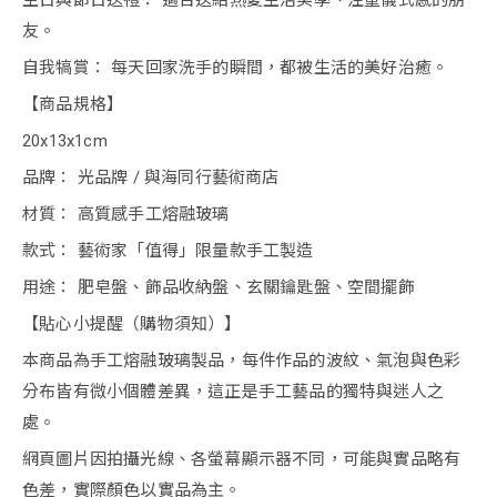
生日與節日送禮： 適合送給熱愛生活美學、注重儀式感的朋
友。
自我犒賞： 每天回家洗手的瞬間，都被生活的美好治癒。
【商品規格】
20x13x1cm
品牌： 光品牌 / 與海同行藝術商店
材質： 高質感手工熔融玻璃
款式： 藝術家「值得」限量款手工製造
用途： 肥皂盤、飾品收納盤、玄關鑰匙盤、空間擺飾
【貼心小提醒（購物須知）】
本商品為手工熔融玻璃製品，每件作品的波紋、氣泡與色彩
分布皆有微小個體差異，這正是手工藝品的獨特與迷人之
處。
網頁圖片因拍攝光線、各螢幕顯示器不同，可能與實品略有
色差，實際顏色以實品為主。