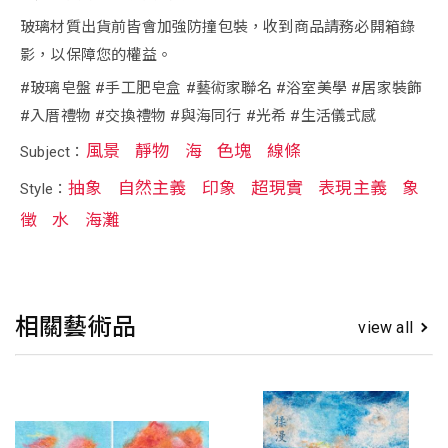
玻璃材質出貨前皆會加強防撞包裝，收到商品請務必開箱錄
影，以保障您的權益。
#玻璃皂盤 #手工肥皂盒 #藝術家聯名 #浴室美學 #居家裝飾
#入厝禮物 #交換禮物 #與海同行 #光希 #生活儀式感
風景
靜物
海
色塊
線條
Subject：
抽象
自然主義
印象
超現實
表現主義
象
Style：
徵
水
海灘
相關藝術品
view all