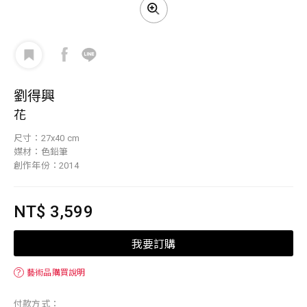
劉得興
花
尺寸：27x40 cm
媒材：色鉛筆
創作年份：2014
NT$ 3,599
我要訂購
？
藝術品購買說明
付款方式：