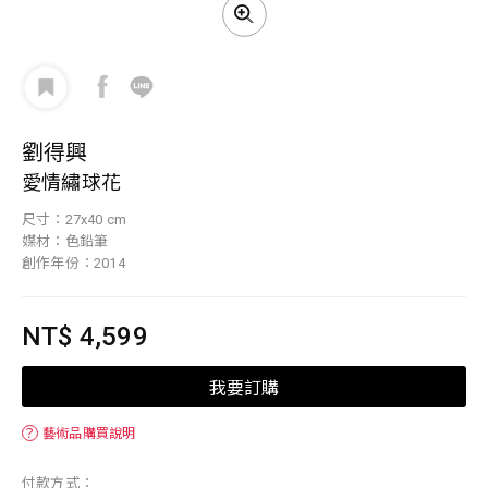
劉得興
愛情繡球花
尺寸：27x40 cm
媒材：色鉛筆
創作年份：2014
NT$ 4,599
我要訂購
？
藝術品購買說明
付款方式：