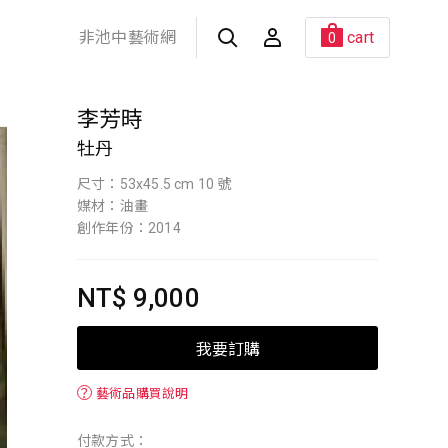
非池中藝術網
cart
0
李芳時
牡丹
尺寸：53x45.5 cm 10 號
媒材：油畫
創作年份：2014
NT$ 9,000
我要訂購
？
藝術品購買說明
付款方式：