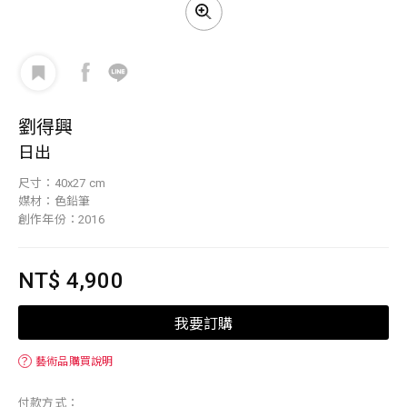
劉得興
日出
尺寸：40x27 cm
媒材：色鉛筆
創作年份：2016
NT$ 4,900
我要訂購
？
藝術品購買說明
付款方式：