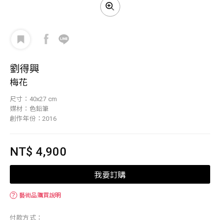
劉得興
梅花
尺寸：40x27 cm
媒材：色鉛筆
創作年份：2016
NT$ 4,900
我要訂購
？
藝術品購買說明
付款方式：