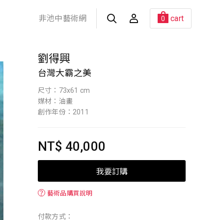
非池中藝術網
cart
0
劉得興
台灣大霸之美
尺寸：73x61 cm
媒材：油畫
創作年份：2011
NT$ 40,000
我要訂購
？
藝術品購買說明
付款方式：