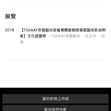
展覽
2018
【TODAAY帝圖藝術首檔實體展覽開幕暨藝術家說明
會】文化錯置學
，TODAAY帝圖藝術 ，台北市 ，台
灣
藝術家線上申請
藝術家問答集