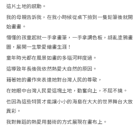
這片土地的感動。
我的母親告訴我，在我小時候從桌下撿到一隻鉛筆後就開
始畫畫。
懵懂的孩童起就一手拿畫筆，一手拿調色板，胡亂塗鴉畫
圖，展開一生摯愛繪畫生涯！
童年時光都在風景如畫的多瑙河畔度過。
這導致年長後我依然熱愛大自然的原因。
藉著她的畫作來表達她對台灣人民的尊敬，
在她眼中台灣人民愛這塊土地，勤奮向上，不屈不撓。
也因為這些特質才能讓小小的海島在大大的世界舞台大放
異彩。
我對舞蹈的熱愛用藝術的方式展現在畫布上。