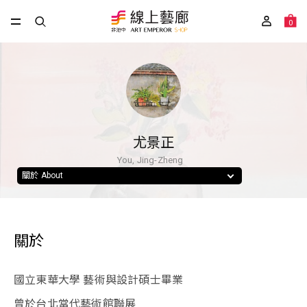
0
尤景正
You, Jing-Zheng
關於 About
關於
國立東華大學 藝術與設計碩士畢業
曾於台北當代藝術館聯展