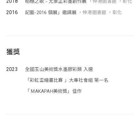
2018
稻穗之歌﹣尤景正彩墨創作展
，伸港圖書館 ，彰化
2016
記藝-2016 個展」邀請展
，伸港圖書館 ，彰化
獲獎
2023
全國玉山美術獎水墨膠彩類 入選
「彩虹盃繪畫比賽 」大專社會組 第一名
「 MAKAPAH美術獎」佳作