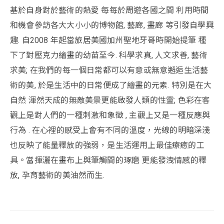
基於自身對於藝術的熱愛 每每於周遊各國之間 利用時間
和機會參訪各大大小小的博物館, 藝廊, 畫廊 等引發自學興
趣. 自2008 年起當旅居美國加州聖地牙哥時開始提筆 種
下了對壓克力繪畫的幼苗至今. 科學求真, 人文求善, 藝術
求美; 在我們的每一個日常都可以有意或無意邂逅生活藝
術的美, 於是生活中的日常便成了繪畫的元素. 特別是在大
自然 渾然天成的無敵美景更能啟發人類的性靈; 色彩在客
觀上是對人們的一種刺激和象徵 , 主觀上又是一種反應與
行為 . 在心裡的感受上會有不同的溫度，光線的明暗深淺
也反映了能量釋放的強弱，是生活運用上最佳療癒的工
具。當揮灑在畫布上與筆觸間的琢磨 更能發洩情感的釋
放, 孕育藝術的美油然而生.