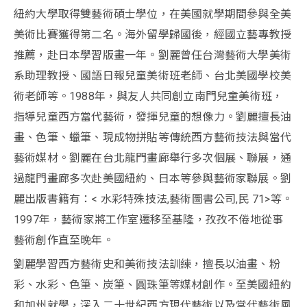
紐約大學取得雙藝術碩士學位，在美國就學期間參與全美
美術比賽獲得第二名。海外留學歸國後，經國立藝專教授
推薦，赴日本學習版畫一年。劉麗曾任台灣藝術大學美術
系助理教授、國語日報兒童美術班老師、台北美國學校美
術老師等。1988年，與友人共同創立南門兒童美術班，
指導兒童西方當代藝術，發揮兒童的想像力。劉麗擅長油
畫、色筆、蠟筆、現成物拼貼等傳統西方藝術技法與當代
藝術媒材。劉麗在台北龍門畫廊舉行多次個展、聯展，通
過龍門畫廊多次赴美國紐約、日本等參與藝術家聯展。劉
麗出版書籍有：< 水彩特殊技法,藝術圖書公司,民 71>等。
1997年，藝術家將工作室遷移至基隆，孜孜不倦地從事
藝術創作直至晚年。
劉麗學習西方藝術史和美術技法訓練，擅長以油畫、粉
彩、水彩、色筆、炭筆、圓珠筆等媒材創作。至美國紐約
和加州就學，深入二十世紀西方現代藝術以及當代藝術風