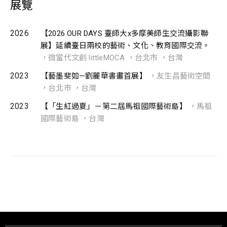
展覽
2026
【2026 OUR DAYS 臺師大x多摩美師生交流攝影聯
展】延續臺日兩校的藝術、文化、教育國際交流。
，微當代文創 littleMOCA ，台北市 ，台灣
2023
【藝墨斐如—劉麗華書畫⾸展】
，友⽣昌藝術空間
，台北市 ，台灣
2023
【「生紅過夏」－第二屆馬祖國際藝術島】
，馬祖
國際藝術島 ，台灣