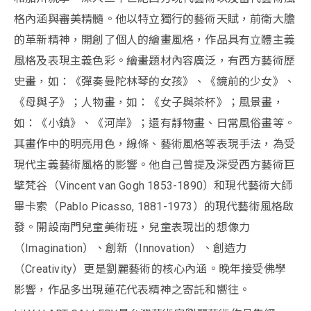
格內涵與審美精髓。他以特立獨行的藝術天賦，前衛大膽
的革新精神，開創了個人的繪畫風格，作品具有立體主義
風格及表現主義色彩。繪畫題材內容廣泛，有西方藝術歷
史畫，如：《彈奏曼陀林琴的女孩》、《鏡前的少女》、
《母與子》；人物畫，如：《女子與茶杯》；風景畫，
如：《小鎮》、《河岸》；還有靜物畫、日常風俗畫等。
其畫作中的明亮用色，線條、藝術風格等表現手法，為受
現代主義藝術風格的影響。他自己曾提及深受西方藝術巨
擘梵谷（Vincent van Gogh 1853-1890）和現代藝術大師
畢卡索（Pablo Picasso, 1881-1973）的現代藝術風格啟
發。開設南門兒童美術班，兒童表現出的想像力
（Imagination）、創新（Innovation）、創造力
（Creativity）更是劉麗藝術的核心內涵。晚年接受佛學
影響，作品多出現蓮花代表精神之寄託和嚮往。