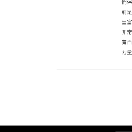
們
前是
豐富
非常
有自
力