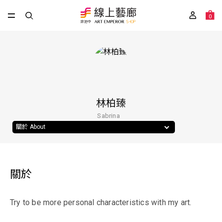
0
林柏臻
Sabrina
關於 About
關於
Try to be more personal characteristics with my art.