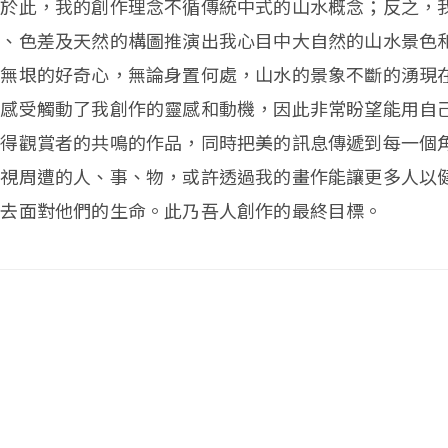
鑑於此，我的創作理念不循傳統中式的山水概念；反之，
條、色差及天然的構圖推演出我心目中大自然的山水景色
和無垠的好奇心，無論身置何處，山水的景象不斷的湧現
心感受觸動了我創作的靈感和動機，因此非常盼望能用自
獲得觀賞者的共鳴的作品，同時把美的訊息傳遞到每一個
審視周遭的人、事、物，或許透過我的畫作能讓更多人以
度去面對他們的生命。此乃吾人創作的最終目標。