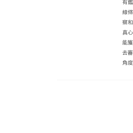
有
線
察
真
能
去
角