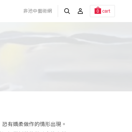
非池中藝術網
cart
0
，恐有嬌柔做作的情形出現。