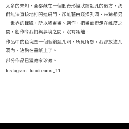
太多的未知，全都藏在一個個奇形怪狀鑰匙孔的後方，我
們無法直接地打開這扇門，卻能藉由窺探孔洞，來猜想另
一世界的樣貌，所以我畫畫、創作，把畫面遊走在維度之
間，創作令我們與夢境之間，沒有距離。
作品中的色塊是一個個鑰匙孔洞，所見所想，我都放進孔
洞內，沾黏在畫紙上了。
部分作品已獲藏家珍藏。
Instagram : lucidreams_11