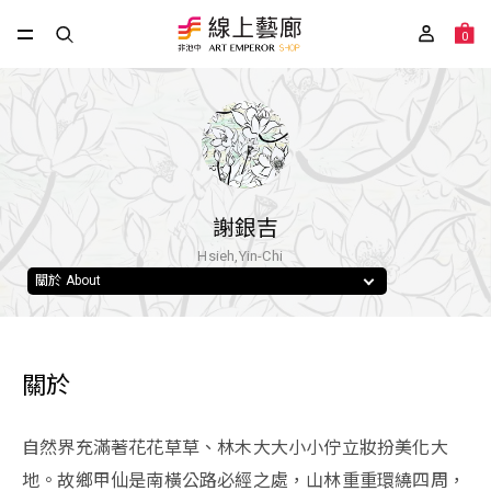
0
謝銀吉
Hsieh,Yin-Chi
關於 About
關於
自然界充滿著花花草草、林木大大小小佇立妝扮美化大
地。故鄉甲仙是南橫公路必經之處，山林重重環繞四周，