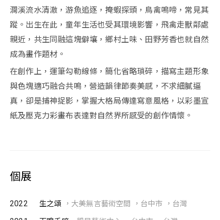
澗溪流水清澈，游魚追逐，掩蝦探頭，鳥禽鳴啼，常見其
蹤。出生在此，童年生活也受其環境影響，飛禽走獸鄰處
親近，共生同融這塊僻壤，鄉村土味、田野芳香也就自然
成為畫作題材。
在創作上，運筆勾勒線條，簡化省略瑣碎，描寫主題形象
與色塊適巧融合共鳴，營造韻律節奏美感，不求細膩逼
真，卻是捕神捉影，掌握大格局傳達寫意風格，以彩墨宣
紙及壓克力彩畫布表達對自然界所感受的創作情懷。
個展
2022
生之頌
，大美無言藝術空間 ，台中市 ，台灣