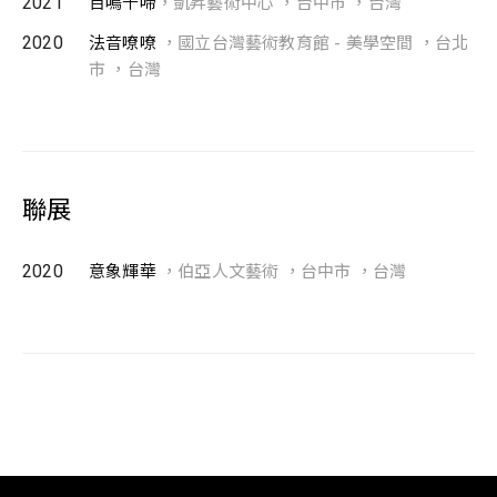
2021
百鳴千啼​
，凱昇藝術中心 ，台中市 ，台灣
2020
法音嘹嘹
，國立台灣藝術教育館 - 美學空間 ，台北
市 ，台灣
聯展
2020
意象輝華
，伯亞人文藝術 ，台中市 ，台灣