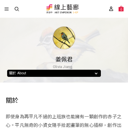
0
姜佩君
Olivia Jiang
關於 About
關於
即使身為再平凡不過的上班族也能擁有一顆創作的赤子之
心。平凡無奇的小資女隨手拾起畫筆的無心插柳，創作出