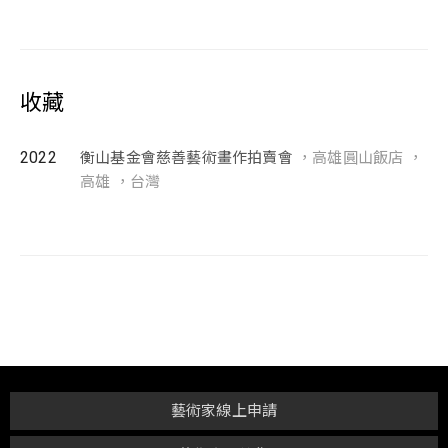
收藏
2022
衡山基金會慈善藝術畫作拍賣會
，高雄圓山飯店 ，
高雄 ，台灣
藝術家線上申請