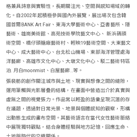
格兼具詩意與實驗性，長期關注光、空間與感知場域的轉
化。自2002年起積極參與國內外展覽，展出場次包含韓
國首爾BANK Art Fair、東海大學藝術中心、亞書藝所、隱
藝術、雄崗美術館、高苑技術學院藝文中心、 新浜碼頭
術空間、橋仔頭糖廠藝術村、輕映19藝術空間、大東藝文
中心、成大藝術中心、台北松山機場、東部海洋管理處海
洋藝廊、高雄市文化中心、大墩文化中心、駁二藝術特區
泊. 月白moonmist、白屋藝廊…等。
張裴舫的創作關注城市與土地、現實與想像之間的縫隙，
運用筆觸與光影層疊的結構，在畫面中營造出介於真實與
虛無之間的視覺張力。作品常以輕盈的語彙呈現沉潛的存
在議題，透過對日常光景、地景與個體感知的觀察，形構
出動態生成的畫布空間。其藝術語言在當代女性藝術脈絡
中展現獨特觀點，結合身體經驗與地方記憶，回應生命、
土地與時代的交織關係。