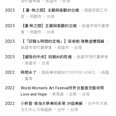
現代畫學會 ，高雄市 ，台灣
2025
【 畫･映之間】主觀與客觀的交織
，隱藝空間工作
室 ，桃園市 ，台灣
2025
【畫·映之間】主觀與客觀的交織
，高雄市現代畫學
會 ，桃園市 ，台灣
2025
【「回聲＆時間的定格」】張裴舫 陳艶皇雙個展
，
高雄市現代畫學會 ，高雄市 ，台灣
2025
【邊陲的中央】挑戰AI的思維
，高雄市現代畫學會
，高雄市 ，台灣
2022
時間未了
，雄崗美術館ART.COFFEE SPACE, ，高雄
，臺灣
2022
World Women’s Art Festival世界女藝滙流藝術祭
Love and Hope
，東管處 ，台東 ，台灣
2022
小軒窗-東海大學美術系第 39屆美展
，台中市大墩
文化中心大墩藝廊 ，台中 ，台灣