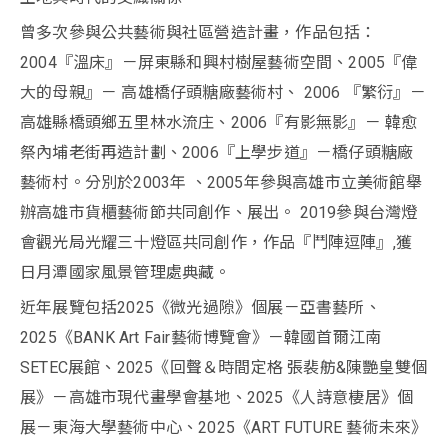
曾多次參與公共藝術與社區營造計畫，作品包括：
2004『溫床』－屏東縣和興村樹屋藝術空間、2005『偉
大的母親』－ 高雄橋仔頭糖廠藝術村、 2006 『繁衍』－
高雄縣橋頭鄉五里林水流庄、2006『有影無影』－ 韓愈
祭內埔老街再造計劃、2006『上學步道』－橋仔頭糖廠
藝術村。分別於2003年 、2005年參與高雄市立美術館舉
辦高雄市貨櫃藝術節共同創作、展出。 2019參與台灣燈
會觀光局光耀三十燈區共同創作，作品『鬥陣逗陣』,獲
日月潭國家風景管理處典藏。
近年展覽包括2025《微光過隙》個展－亞書藝所、
2025《BANK Art Fair藝術博覽會》－韓國首爾江南
SETEC展館、2025《回聲＆時間定格 張裴舫&陳艷皇雙個
展》－高雄市現代畫學會基地、2025《人詩意棲居》個
展－東海大學藝術中心、2025《ART FUTURE 藝術未來》