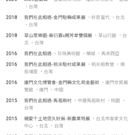
，台灣
2018
我們在此相遇-金門駐縣成果展
，好思當代 ，台北
，台灣
2018
草山眾樂園-吳衍震x周芳聿雙個展
，草山行館 ，台
北 ，台灣
2016
我們在此相遇
，珍珠美術館 ，檳城 ，馬來西亞
2016
我們在此相遇-桃米駐村成果展
，桃米紙教堂 ，南
投埔里 ，台灣
2016
廈門文化博覽會-金門縣文化局金藝術
，廈門世貿展
覽館 ，廈門 ，中國
2015
我們在此相遇-馬祖新村
，中壢馬祖新村 ，桃園 ，
台灣
2015
親愛个土地恁久好無-新農業特展
，台北市客家文化
中心 ，台北 ，台灣