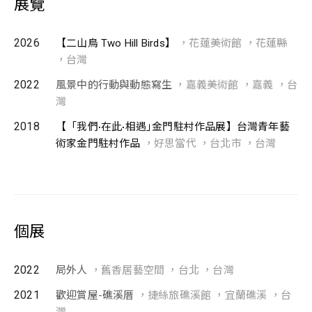
展覽
2026
【二山鳥 Two Hill Birds】
，花蓮美術館 ，花蓮縣
，台灣
2022
風景中的行動與動態寫生
，嘉義美術館 ，嘉義 ，台
灣
2018
【「我們∙在此∙相遇｣金門駐村作品展】台灣青年藝
術家金門駐村作品
，好思當代 ，台北市 ，台灣
個展
2022
局外人
，舊香居藝空間 ，台北 ，台灣
2021
歡迎賞屋-礁溪厝
，捷絲旅礁溪館 ，宜蘭礁溪 ，台