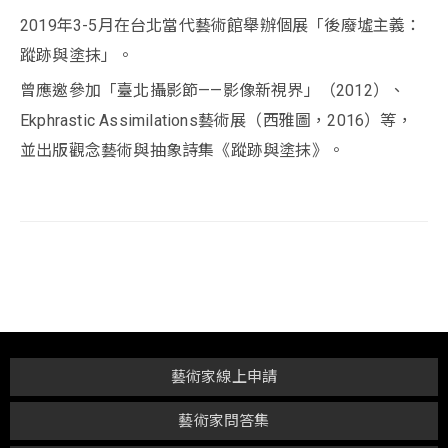
2019年3-5月在台北當代藝術館舉辦個展「後廢墟主義：
蹤跡與塗抹」。
曾應邀參加「臺北攝影節——影像新視界」（2012）、
Ekphrastic Assimilations藝術展（西雅圖，2016）等，
並出版觀念藝術與抽象詩集《蹤跡與塗抹》。
藝術家線上申請
藝術家問答集