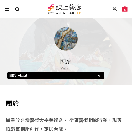
0
陳靡
Yola
關於 About
關於
畢業於台灣藝術大學美術系， 從事藝術相關行業，現專
職環氧樹脂創作，定居台灣。